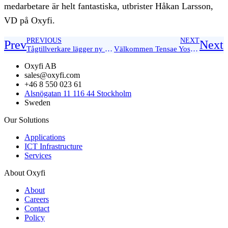
medarbetare är helt fantastiska, utbrister Håkan Larsson,
VD på Oxyfi.
PREVIOUS
NEXT
Prev
Next
Tågtillverkare lägger ny order
Välkommen Tensae Yoseph
Oxyfi AB
sales@oxyfi.com
+46 8 550 023 61
Alsnögatan 11 116 44 Stockholm
Sweden
Our Solutions
Applications
ICT Infrastructure
Services
About Oxyfi
About
Careers
Contact
Policy