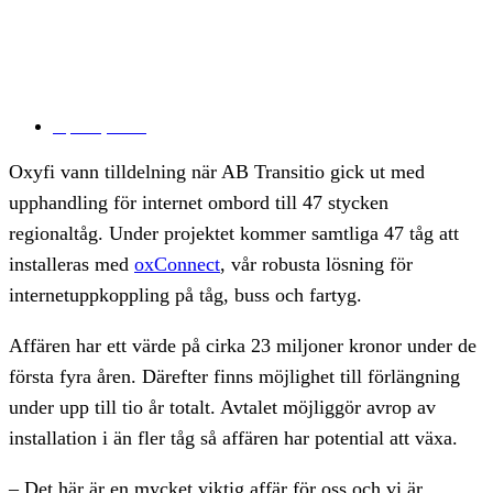
Oxyfi vinner
miljonupphandling
April 5, 2018
Oxyfi vann tilldelning när AB Transitio gick ut med
upphandling för internet ombord till 47 stycken
regionaltåg. Under projektet kommer samtliga 47 tåg att
installeras med
oxConnect
, vår robusta lösning för
internetuppkoppling på tåg, buss och fartyg.
Affären har ett värde på cirka 23 miljoner kronor under de
första fyra åren. Därefter finns möjlighet till förlängning
under upp till tio år totalt. Avtalet möjliggör avrop av
installation i än fler tåg så affären har potential att växa.
– Det här är en mycket viktig affär för oss och vi är